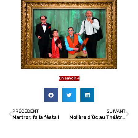
En savoir +
PRÉCÉDENT
SUIVANT
Martror, fa la fèsta !
Molière d’Òc au Théâtre La Vista/La Chapelle