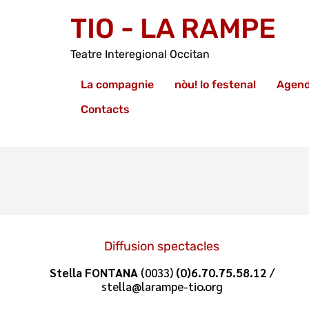
TIO - LA RAMPE
Teatre Interegional Occitan
La compagnie
nòu! lo festenal
Agen
Contacts
Diffusion spectacles
Stella FONTANA
(0033)
(0)6.70.75.58.12
/
stella@larampe-tio.org