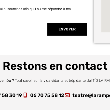
ui ai soumises afin qu’il puisse répondre à ma
ENVOYER
Restons en contact
de nòu ?
Tout savoir sur la vida vidanta et trépidante del TÍO LA 
 58 30 19
06 70 75 58 12
teatre@larampe