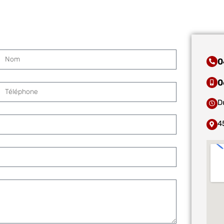
0
0
D
4