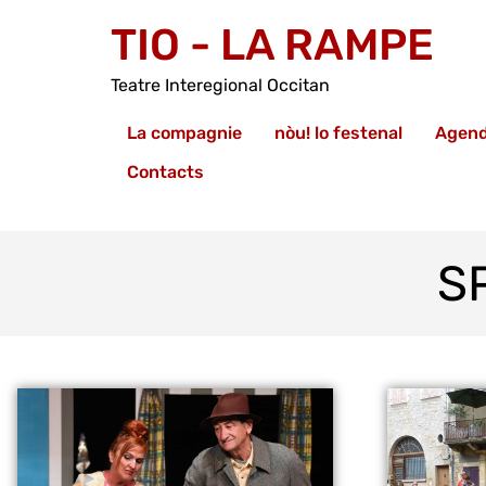
TIO - LA RAMPE
Teatre Interegional Occitan
La compagnie
nòu! lo festenal
Agen
Contacts
S