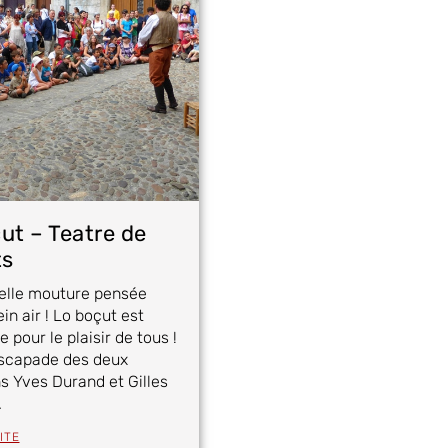
ut – Teatre de
ts
elle mouture pensée
ein air ! Lo boçut est
e pour le plaisir de tous !
escapade des deux
 Yves Durand et Gilles
.
ITE