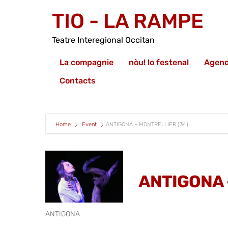
TIO - LA RAMPE
Teatre Interegional Occitan
La compagnie
nòu! lo festenal
Agen
Contacts
Home
Event
ANTIGONA – MONTPELLIER (34)
ANTIGONA 
ANTIGONA