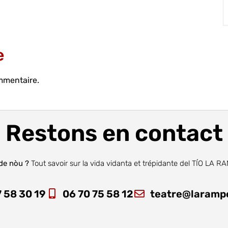
e
mmentaire.
Restons en contact
de nòu ?
Tout savoir sur la vida vidanta et trépidante del TÍO LA 
 58 30 19
06 70 75 58 12
teatre@larampe