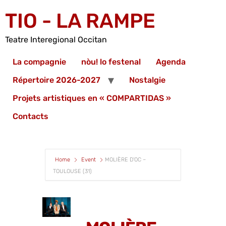
TIO - LA RAMPE
Teatre Interegional Occitan
La compagnie
nòu! lo festenal
Agenda
Répertoire 2026-2027
Nostalgie
Projets artistiques en « COMPARTIDAS »
Contacts
Home
Event
MOLIÈRE D’OC –
TOULOUSE (31)