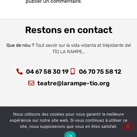
publier un commentaire.
Restons en contact
Que de nòu ?
Tout savoir sur la vida vidanta et trépidante del
TÍO LA RAMPE…
04 67 58 30 19
06 70 75 58 12
teatre@larampe-tio.org
Nous utilisons des cookies pour vous garantir la meilleure
expérience sur notre site web. Si vous continuez à utiliser ce
site, nous supposerons que vous en êtes satisfait.
Copyright 2026 © La Rampe Tio I Crédit : Webmaster WordPress
OK
Montpellier