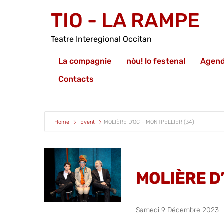
TIO - LA RAMPE
Teatre Interegional Occitan
La compagnie
nòu! lo festenal
Agen
Contacts
Home
Event
MOLIÈRE D’OC – MONTPELLIER (34)
MOLIÈRE D
Samedi 9 Décembre 2023