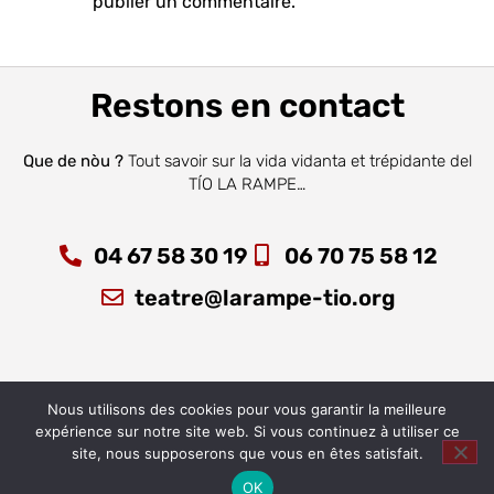
publier un commentaire.
Restons en contact
Que de nòu ?
Tout savoir sur la vida vidanta et trépidante del
TÍO LA RAMPE…
04 67 58 30 19
06 70 75 58 12
teatre@larampe-tio.org
Nous utilisons des cookies pour vous garantir la meilleure
expérience sur notre site web. Si vous continuez à utiliser ce
site, nous supposerons que vous en êtes satisfait.
Copyright 2026 © La Rampe Tio I Crédit : Webmaster WordPress
OK
Montpellier