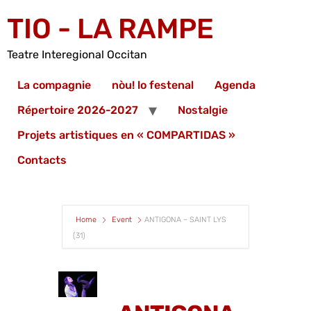
TIO - LA RAMPE
Teatre Interegional Occitan
La compagnie
nòu! lo festenal
Agenda
Répertoire 2026-2027
Nostalgie
Projets artistiques en « COMPARTIDAS »
Contacts
Home
Event
ANTIGONA – SAINT LYS
(31)