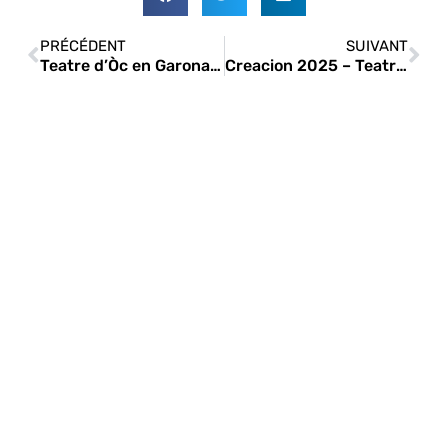
PRÉCÉDENT
SUIVANT
Teatre d’Òc en Garona-Nauta 2024
Creacion 2025 – Teatre d’Òc jovença : L’Enfant Polit