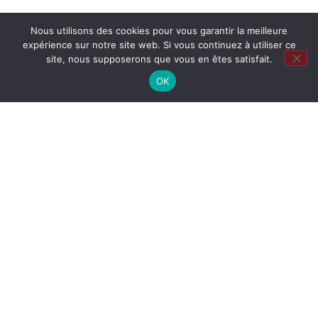
Nous utilisons des cookies pour vous garantir la meilleure
expérience sur notre site web. Si vous continuez à utiliser ce
site, nous supposerons que vous en êtes satisfait.
OK
Restons en contact
Que de nòu ?
Tout savoir sur la vida vidanta et trépidante del
TÍO LA RAMPE…
04 67 58 30 19
06 70 75 58 12
teatre@larampe-tio.org