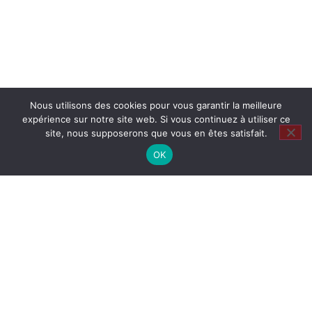
Nous utilisons des cookies pour vous garantir la meilleure
expérience sur notre site web. Si vous continuez à utiliser ce
site, nous supposerons que vous en êtes satisfait.
OK
Restons en contact
Que de nòu ?
Tout savoir sur la vida vidanta et trépidante del
TÍO LA RAMPE…
04 67 58 30 19
06 70 75 58 12