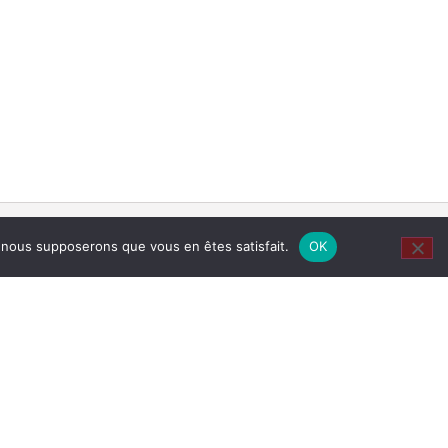
e, nous supposerons que vous en êtes satisfait.
OK
RAMPE…
-tio.org