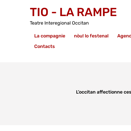
TIO - LA RAMPE
Teatre Interegional Occitan
La compagnie
nòu! lo festenal
Agen
Contacts
L’occitan affectionne c