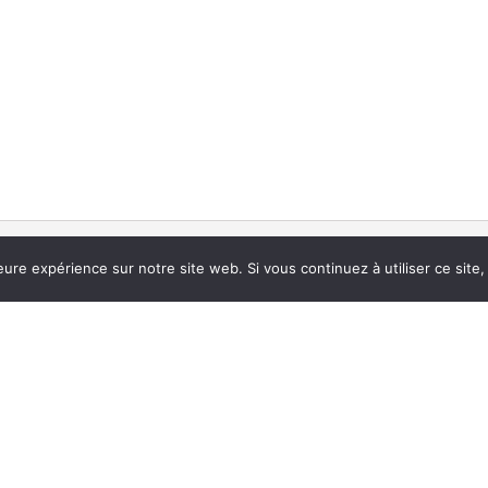
Restons en contact
eure expérience sur notre site web. Si vous continuez à utiliser ce sit
de nòu ?
Tout savoir sur la vida vidanta et trépidante del TÍO LA 
 58 30 19
06 70 75 58 12
teatre@larampe