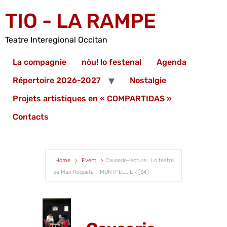
TIO - LA RAMPE
Teatre Interegional Occitan
La compagnie
nòu! lo festenal
Agenda
Répertoire 2026-2027
Nostalgie
Projets artistiques en « COMPARTIDAS »
Contacts
Home
Event
Causerie-lecture : Lo teatre
de Max Roqueta – MONTPELLIER (34)