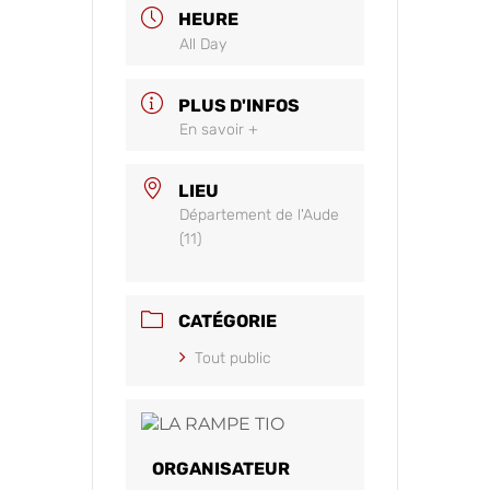
HEURE
All Day
PLUS D'INFOS
En savoir +
LIEU
Département de l'Aude
(11)
CATÉGORIE
Tout public
ORGANISATEUR