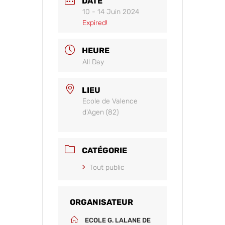
DATE
10 - 14 Juin 2024
Expired!
HEURE
All Day
LIEU
Ecole de Valence
d'Agen (82)
CATÉGORIE
Tout public
ORGANISATEUR
ECOLE G. LALANE DE