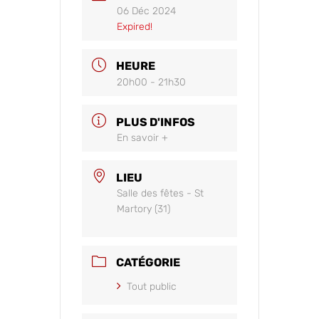
06 Déc 2024
Expired!
HEURE
20h00 - 21h30
PLUS D'INFOS
En savoir +
LIEU
Salle des fêtes - St
Martory (31)
CATÉGORIE
Tout public