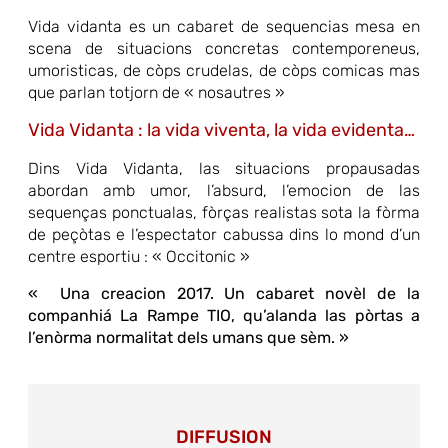
Vida vidanta es un cabaret de sequencias mesa en
scena de situacions concretas contemporeneus,
umoristicas, de còps crudelas, de còps comicas mas
que parlan totjorn de « nosautres »
Vida Vidanta : la vida viventa, la vida evidenta…
Dins Vida Vidanta, las situacions propausadas
abordan amb umor, l’absurd, l’emocion de las
sequenças ponctualas, fòrças realistas sota la fòrma
de peçòtas e l’espectator cabussa dins lo mond d’un
centre esportiu : « Occitonic »
« Una creacion 2017. Un cabaret novèl de la
companhiá La Rampe TIO, qu’alanda las pòrtas a
l’enòrma normalitat dels umans que sèm. »
DIFFUSION