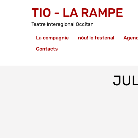
TIO - LA RAMPE
Teatre Interegional Occitan
La compagnie
nòu! lo festenal
Agen
Contacts
JUL