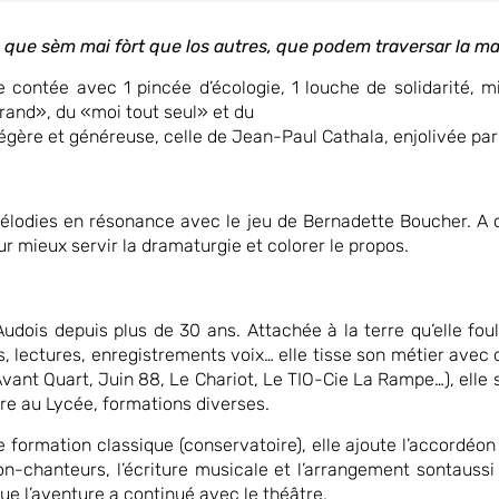
 que sèm mai f
ò
rt que los autres, que podem traversar la mar
te contée avec
1
pincée
d’écologie, 1
louche de solidarité, m
«grand», du «moi tout seul» et du
légère et généreuse, celle de Jean-Paul
Cathala, enjolivée par
mélodies en résonance avec le jeu de
Bernadette Boucher. A 
 mieux servir la dramaturgie et colorer le propos.
Audois depuis plus de 30 ans. Attachée
à la terre qu’elle fo
s, lectures, enregistrements voix… elle tisse son métier avec
ant Quart, Juin 88, Le Chariot, Le TIO-Cie La Rampe…), elle 
re au Lycée, formations diverses.
de formation classique (conservatoire),
elle ajoute l’accordéo
on-chanteurs, l’écriture musicale et l’arrangement sont
aussi
ue l’aventure a continué avec le théâtre.