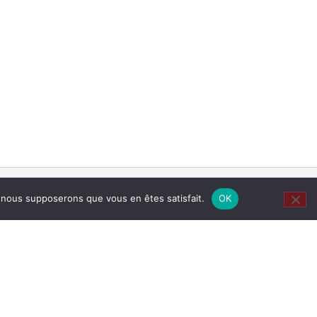
e, nous supposerons que vous en êtes satisfait.
OK
RAMPE…
-tio.org