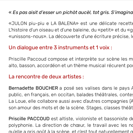
«
Es pas aisit d’esser un pich
ò
t aucèl, tot gris.
S’imagina
«JULON piu-piu e LA BALENA»
est une délicate recet
L’histoire d’un oiseau et d’une baleine, du «petit» et du 
«unissons-nous».
La découverte d’une écriture précise, 
Un dialogue entre 3 instruments et 1 voix
:
Priscille Paccoud compose et interprète sur scène les 
alto, basson,
accordéon et un thème musical récurent pour
La rencontre de deux artistes
:
Bernadette BOUCHER
a posé ses valises dans le pays 
public, en français,
en occitan, balades théâtrales, conte
La Loue, elle collabore aussi avec
d’autres compagnies (Av
son amour des mots et de la scène. Stages,
classes théât
Priscille PACCOUD
est altiste, violoniste et bassoniste 
polyphonie. La
direction de chœur, le travail avec les n
qu’elle a pris goût à la scène, et
c’est tout naturellement q