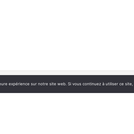
Restons en contact
eure expérience sur notre site web. Si vous continuez à utiliser ce sit
de nòu ?
Tout savoir sur la vida vidanta et trépidante del TÍO LA 
 58 30 19
06 70 75 58 12
teatre@larampe