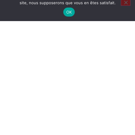
site, nous supposerons que vous en êtes satisfait.
OK
Restons en contact
Que de nòu ?
Tout savoir sur la vida vidanta et trépidante del
TÍO LA RAMPE…
04 67 58 30 19
06 70 75 58 12
teatre@larampe-tio.org
Copyright 2026 © La Rampe Tio I Crédit : Webmaster WordPress