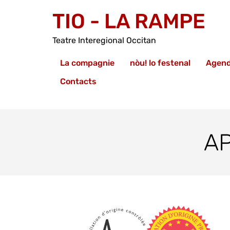
TIO - LA RAMPE
Teatre Interegional Occitan
La compagnie
nòu! lo festenal
Agen
Contacts
A