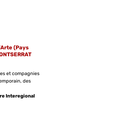
’Arte (Pays
r MONTSERRAT
stes et compagnies
temporain, des
.
re Interegional