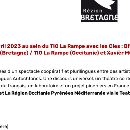
il 2023 au sein du TIO La Rampe avec les Cies : Bi
e (Bretagne) / TIO La Rampe (Occitanie) et Xaviè
es d’un spectacle coopératif et plurilingues entre des arti
ngues Autochtones. Une discours universel, un théâtre con
u français, un laboratoire et un projet pionniers en France
t La Région Occitanie Pyrénées Méditerranée via le Teat
ère)